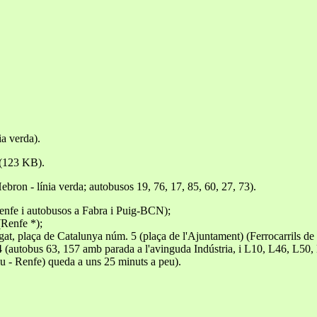
a verda).
(123 KB).
bron - línia verda; autobusos 19, 76, 17, 85, 60, 27, 73).
(Renfe i autobusos a Fabra i Puig-BCN);
(Renfe *);
at, plaça de Catalunya núm. 5 (plaça de l'Ajuntament) (Ferrocarrils de 
34 (autobus 63, 157 amb parada a l'avinguda Indústria, i L10, L46, L50
iu - Renfe) queda a uns 25 minuts a peu).