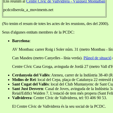
Ens reunim al
Centre Cívic de Vallvidrera - Vázquez Montalban
pcdcollserola_a_moviments.net
(No tenim el resum de totes les actes de les reunions, des del 2000).
Seus d'algunes entitats membres de la PCDC:
Barcelona
:
AV Montbau: carrer Roig i Soler núm. 31 (metro Montbau - líni
Can Masdeu (metro Canyelles - línia verda).
Plànol de situació
Centre Cívic Casa Groga, avinguda de Jordà 27 (metro Vall d'He
Cerdanyola del Vallès
: Ateneu, carrer de la Indústria 38-40 
Molins de Rei
: local del Cepa, plaça de Catalunya 22 entresòl 
Sant Cugat del Vallès
: local del Club Muntanyenc de Sant Cug
Sant Just Desvern
: Casal de Joves, avinguda de la Indústria 
Reial/Edifici Walden 7. L'estació de tren més propera (Sant Fel
Vallvidrera
: Centre Cívic de Vallvidrera, tel: 93 406 90 53.
El Centre Cívic de Vallvidrera és la seu social de la PCDC.