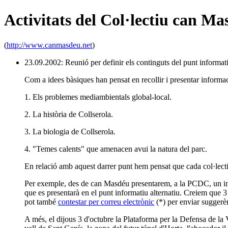
Activitats del Col·lectiu can Ma
(
http://www.canmasdeu.net
)
23.09.2002: Reunió per definir els continguts del punt informa
Com a idees bàsiques han pensat en recollir i presentar informa
1. Els problemes mediambientals global-local.
2. La història de Collserola.
3. La biologia de Collserola.
4. "Temes calents" que amenacen avui la natura del parc.
En relació amb aquest darrer punt hem pensat que cada col·lect
Per exemple, des de can Masdéu presentarem, a la PCDC, un infor
que es presentarà en el punt informatiu alternatiu. Creiem que 
pot també
contestar per correu electrònic
(*) per enviar suggerèn
A més, el dijous 3 d'octubre la Plataforma per la Defensa de la V