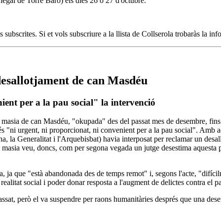
·legal de Torre Baró) els dies 26 ó 27 d'octubre.
subscrites. Si et vols subscriure a la llista de Collserola trobaràs la in
desallotjament de can Masdéu
ent per a la pau social" la intervenció
 masia de can Masdéu, "okupada" des del passat mes de desembre, fins qu
 és "ni urgent, ni proporcionat, ni convenient per a la pau social". Amb 
 la Generalitat i l'Arquebisbat) havia interposat per reclamar un desal
la masia veu, doncs, com per segona vegada un jutge desestima aquesta pos
, ja que "està abandonada des de temps remot" i, segons l'acte, "difícil
ealitat social i poder donar resposta a l'augment de delictes contra el pa
assat, però el va suspendre per raons humanitàries després que una des