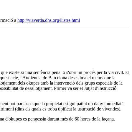
formació a
http://viaverda.dhs.org/llistes.html
e existeixi una sentència penal o s'obri un procés per la via civil. El
aquest acte, l'Audiència de Barcelona desestima el recurs que la
lotjament dels okupes amb la intervenció dels grups especials de la
sibilitat de desallotjament. Primer va ser el Jutjat d'Instrucció
ment pot parlar-se que la propietat estigui patint un dany immediat".
trimoni (dins els quals es troba tipificat la usurpació de vivendes).
ena d'okupes es pengessin durant més de 60 hores de la façana.