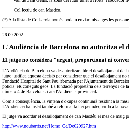
vall de Sant Genís, la zona del futur túnel d'Horta, l'abocador il
Col·lectiu de can Masdéu.
(*) A la llista de Collserola només podem enviar missatges les persones 
26.09.2002
L'Audiència de Barcelona no autoritza el 
El jutge no considera "urgent, proporcionat ni conveni
L'Audiència de Barcelona va desautoritzar ahir el desallotjament de la
jutge justifica aquesta decisió per considerar que el desallotjament no
Fundació Hospital de Sant Pau (formada per l'Ajuntament de Barcelona,
policia, els coneguts geos. La fundació propietària dels terrenys i de 
número 4 de Barcelona, i ara l'Audiència provincial.
Com a conseqüència, la vintena d'okupes continuarà residint a la masia
L'Audiència ha instat també a reformar la llei per adequar-la a la nova r
El jutge va acordar el desallotjament de can Masdéu el mes de maig p
http://www.noubarris.net/Home_Ce/De020927.htm