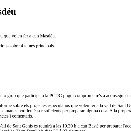
sdéu
tiu que volen fer a can Masdéu.
cions sobre 4 temes principals.
iu o grup que participa a la PCDC pugui comprometre's a aconseguir i re
me sobre els projectes especulatius que volen fer a la vall de Sant Gen
3 setmanes podrien ésser suficients per preparar alguna cosa. A la prop
cies i comentaris.
all de Sant Genis es reunirà a las 19.30 h a can Basté per preparar l'acc