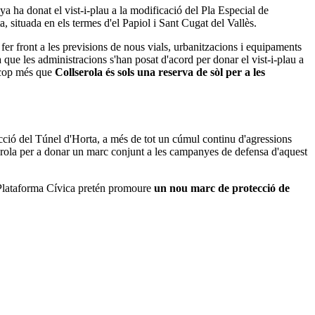
a ha donat el vist-i-plau a la modificació del Pla Especial de
a, situada en els termes d'el Papiol i Sant Cugat del Vallès.
fer front a les previsions de nous vials, urbanitzacions i equipaments
a que les administracions s'han posat d'acord per donar el vist-i-plau a
n cop més que
Collserola és sols una reserva de sòl per a les
cció del Túnel d'Horta, a més de tot un cúmul continu d'agressions
lserola per a donar un marc conjunt a les campanyes de defensa d'aquest
a Plataforma Cívica pretén promoure
un nou marc de protecció de