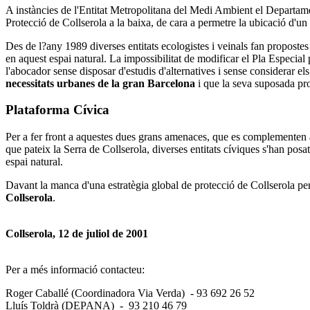
A instàncies de l'Entitat Metropolitana del Medi Ambient el Departament
Protecció de Collserola a la baixa, de cara a permetre la ubicació d'un 
Des de l?any 1989 diverses entitats ecologistes i veinals fan propostes
en aquest espai natural. La impossibilitat de modificar el Pla Especial 
l'abocador sense disposar d'estudis d'alternatives i sense considerar 
necessitats urbanes de la gran Barcelona
i que la seva suposada pro
Plataforma Cívica
Per a fer front a aquestes dues grans amenaces, que es complementen a
que pateix la Serra de Collserola, diverses entitats cíviques s'han pos
espai natural.
Davant la manca d'una estratègia global de protecció de Collserola pe
Collserola
.
Collserola, 12 de juliol de 2001
Per a més informació contacteu:
Roger Caballé (Coordinadora Via Verda) - 93 692 26 52
Lluís Toldrà (DEPANA) - 93 210 46 79