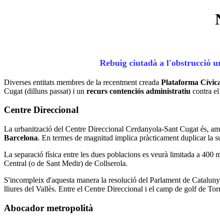
Rebuig ciutadà a l'obstrucció u
Diverses entitats membres de la recentment creada
Plataforma Cívica
Cugat (dilluns passat) i un
recurs contenciós administratiu
contra el
Centre Direccional
La urbanització del Centre Direccional Cerdanyola-Sant Cugat és, am
Barcelona
. En termes de magnitud implica pràcticament duplicar la sup
La separació física entre les dues poblacions es veurà limitada a 400 me
Central (o de Sant Medir) de Collserola.
S'incompleix d'aquesta manera la resolució del Parlament de Catalunya 
lliures del Vallès. Entre el Centre Direccional i el camp de golf de To
Abocador metropolità