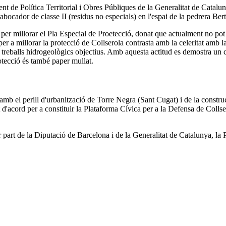
 de Política Territorial i Obres Públiques de la Generalitat de Cataluny
abocador de classe II (residus no especials) en l'espai de la pedrera Bert
 per millorar el Pla Especial de Proetecció, donat que actualment no pot 
per a millorar la protecció de Collserola contrasta amb la celeritat amb l
els treballs hidrogeològics objectius. Amb aquesta actitud es demostra u
tecció és també paper mullat.
mb el perill d'urbanització de Torre Negra (Sant Cugat) i de la constru
at d'acord per a constituir la Plataforma Cívica per a la Defensa de Col
r part de la Diputació de Barcelona i de la Generalitat de Catalunya, l