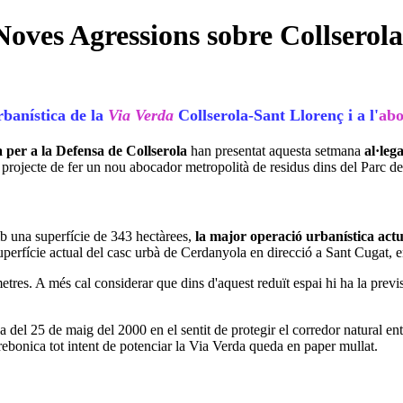
Noves Agressions sobre Collserola
rbanística de la
Via Verda
Collserola-Sant Llorenç i a l'
abo
 per a la Defensa de Collserola
han presentat aquesta setmana
al·leg
 projecte de fer un nou abocador metropolità de residus dins del Parc de
b una superfície de 343 hectàrees,
la major operació urbanística actu
erfície actual del casc urbà de Cerdanyola en direcció a Sant Cugat, en p
tres. A més cal considerar que dins d'aquest reduït espai hi ha la previs
del 25 de maig del 2000 en el sentit de protegir el corredor natural entr
rrebonica tot intent de potenciar la Via Verda queda en paper mullat.