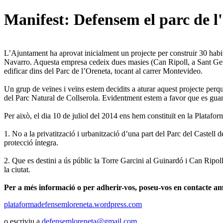
Manifest: Defensem el parc de l
L’Ajuntament ha aprovat inicialment un projecte per construir 30 habi
Navarro. Aquesta empresa cedeix dues masies (Can Ripoll, a Sant Gerva
edificar dins del Parc de l’Oreneta, tocant al carrer Montevideo.
Un grup de veïnes i veïns estem decidits a aturar aquest projecte perqu
del Parc Natural de Collserola. Evidentment estem a favor que es guan
Per això, el dia 10 de juliol del 2014 ens hem constituït en la Plataf
1. No a la privatització i urbanització d’una part del Parc del Castell 
protecció íntegra.
2. Que es destini a ús públic la Torre Garcini al Guinardó i Can Ripol
la ciutat.
Per a més informació o per adherir-vos, poseu-vos en contacte a
plataformadefensemloreneta.wordpress.com
o escriviu a
defensemloreneta@gmail.com