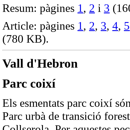
Resum: pàgines
1
,
2
i
3
(16
Article: pàgines
1
,
2
,
3
,
4
,
5
(780 KB).
Vall d'Hebron
Parc coixí
Els esmentats parc coixí só
Parc urbà de transició foresta
Collserola. Per aquestes pe