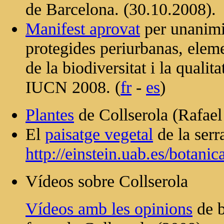
de Barcelona. (30.10.2008).
Manifest aprovat
per unanimit
protegides periurbanas, eleme
de la biodiversitat i la qualit
IUCN 2008. (
fr
-
es
)
Plantes
de Collserola (Rafael
El
paisatge vegetal
de la serr
http://einstein.uab.es/botanic
Vídeos sobre Collserola
Vídeos amb les opinions
de b